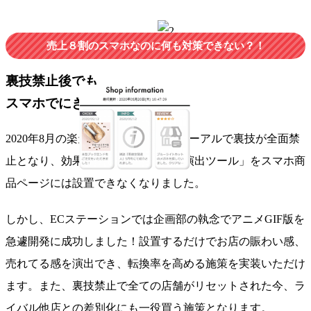
売上８割のスマホなのに何も対策できない？！
裏技禁止後でも
スマホでにぎわい演出OK
2020年8月の楽天スマホページリニューアルで裏技が全面禁
止となり、
効果的だった「にぎわい演出ツール」
をスマホ商
品ページには設置できなくなりました。
しかし、ECステーションでは企画部の執念でアニメGIF版を
急遽開発に成功しました！
設置するだけでお店の賑わい感、
売れてる感
を演出でき、
転換率を高める施策
を実装いただけ
ます。また、裏技禁止で全ての店舗がリセットされた今、
ラ
イバル他店との差別化
にも一役買う施策となります。