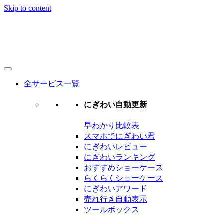
Skip to content
ecstation
Just another WordPress site
全サービス一覧
にぎわい自動更新
早わかり比較表
スマホでにぎわい君
にぎわいレビュー
にぎわいランキング
おすすめショーケース
らくらくショーケース
にぎわいアワード
売れ行き自動表示
ツールボックス