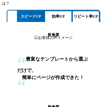
は？
スピードUP
効率UP
リピート率UP
飲食業
“
豊富なテンプレートから
選ぶ
だけで、
簡単に
ページが作成できた！
“
飲食業