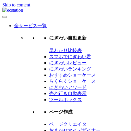
Skip to content
ecstation
Just another WordPress site
全サービス一覧
にぎわい自動更新
早わかり比較表
スマホでにぎわい君
にぎわいレビュー
にぎわいランキング
おすすめショーケース
らくらくショーケース
にぎわいアワード
売れ行き自動表示
ツールボックス
ページ作成
ページクリエイター
おまかせマイデザイナー