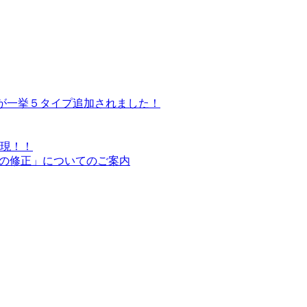
トが一挙５タイプ追加されました！
現！！
グの修正」についてのご案内