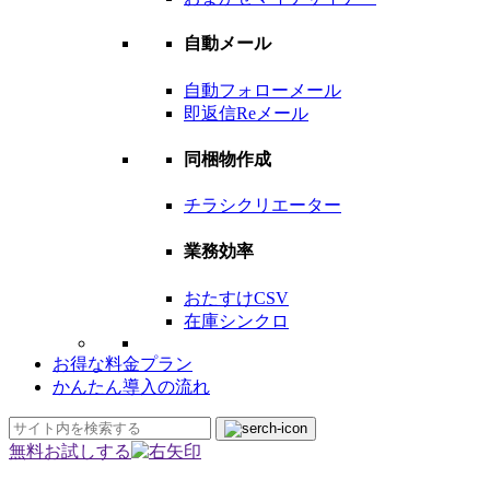
自動メール
自動フォローメール
即返信Reメール
同梱物作成
チラシクリエーター
業務効率
おたすけCSV
在庫シンクロ
お得な料金プラン
かんたん導入の流れ
無料お試しする